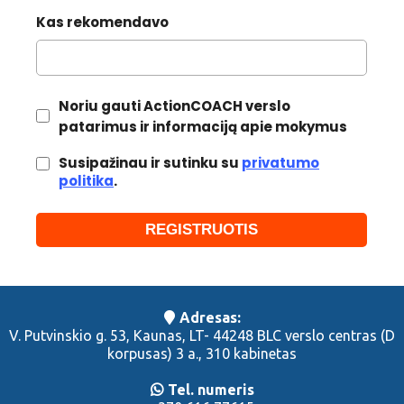
Kas rekomendavo
Noriu gauti ActionCOACH verslo
patarimus ir informaciją apie mokymus
Susipažinau ir sutinku su
privatumo
politika
.
REGISTRUOTIS
Adresas:
V. Putvinskio g. 53, Kaunas, LT- 44248 BLC verslo centras (D
korpusas) 3 a., 310 kabinetas
Tel. numeris