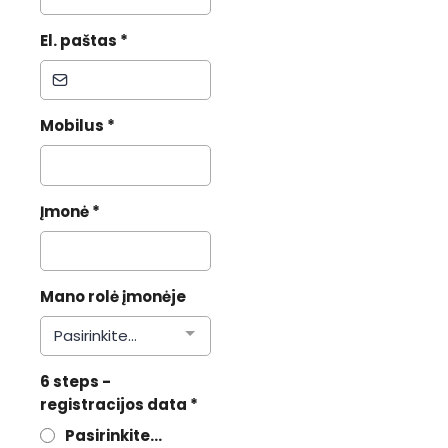
El. paštas
*
Mobilus
*
Įmonė
*
Mano rolė įmonėje
Pasirinkite...
6 steps -
registracijos data
*
Pasirinkite...